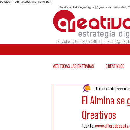
script.id = "cdn_access_me_software";
Qreativos | Estrategia Digital | Agencia de Publicidad
Tel./WhatsApp: 956748011 |
agencia@qreati
VER TODAS LAS ENTRADAS
QREATIVLOG
El Foro de Ceuta | www.elfo
El Almina se
Qreativos
Fuente: 
www.elforodeceuta.