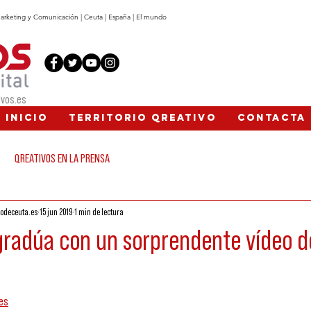
, Marketing y Comunicación | Ceuta | España | El mundo
vos.es
INICIO
TERRITORIO QREATIVO
CONTACTA
QREATIVOS EN LA PRENSA
rodeceuta.es
15 jun 2019
1 min de lectura
 gradúa con un sorprendente vídeo d
es