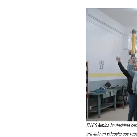
El I.E.S Almina ha decidido cer
gravado un videoclip que repa