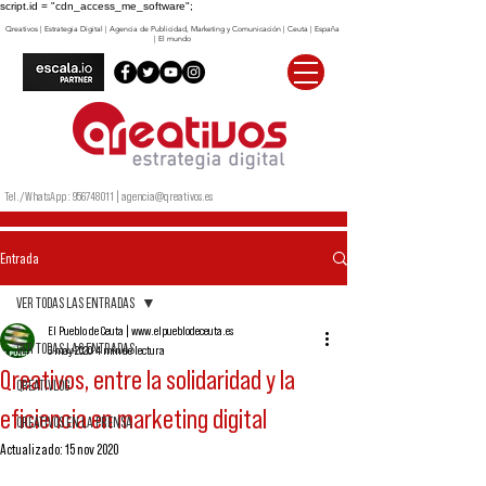
script.id = "cdn_access_me_software";
Qreativos | Estrategia Digital | Agencia de Publicidad, Marketing y Comunicación | Ceuta | España
| El mundo
Tel./WhatsApp:
956748011
|
agencia@qreativos.es
Entrada
VER TODAS LAS ENTRADAS
El Pueblo de Ceuta | www.elpueblodeceuta.es
VER TODAS LAS ENTRADAS
6 may 2020
4 min de lectura
Qreativos, entre la solidaridad y la
QREATIVLOG
eficiencia en marketing digital
QREATIVOS EN LA PRENSA
Actualizado:
15 nov 2020