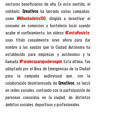
sectores beneficiarios de ella. En este sentido, el 
solidario, 
Qreativos
 ha lanzado varias campañas, 
como 
#Mihuchadelos100
, dirigida a incentivar el 
consumo en comercios y hostelería local cuando 
acabe el confinamiento, los vídeos 
#CeutaResiste
, 
cuyo título casualmente sirve ahora para dar 
nombre a las ayudas que la Ciudad Autónoma ha 
establecido para empresas y autónomos y la 
llamada 
#Paramosparapoderseguir
.
 Esta última, fue 
adoptada por el Área de Emergencias de la Ciudad 
para la campaña audiovisual que, con la 
colaboración desinteresada de 
Qreativos
, se lanzó 
en redes sociales, contando con la participación de 
personas conocidas en la ciudad, de distintos 
ámbitos sociales, deportivos y profesionales.