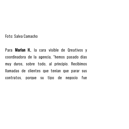
Foto: Salva Camacho
Para 
Marian H.
, la cara visible de Qreativos y 
coordinadora de la agencia, “hemos pasado días 
muy duros, sobre todo, al principio. Recibimos 
llamadas de clientes que tenían que parar sus 
contratos, porque su tipo de negocio fue 
interrumpido fulminantemente, pero también de 
otros que nos animaban y que han seguido a nuestro 
lado contra viento y marea. A ellos, queremos darles 
las gracias, porque no olvidaremos el esfuerzo. 
También hay que reconocer que todo cambió con la 
llegada de nuevos trabajos y el ánimo creciente de 
esos clientes que no se han rendido y 