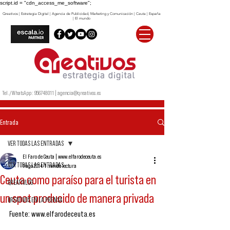
script.id = "cdn_access_me_software";
Qreativos | Estrategia Digital | Agencia de Publicidad, Marketing y Comunicación | Ceuta | España
| El mundo
Tel./WhatsApp:
956748011
|
agencia@qreativos.es
Entrada
VER TODAS LAS ENTRADAS
El Faro de Ceuta | www.elfarodeceuta.es
VER TODAS LAS ENTRADAS
1 ago 2014
1 min de lectura
Ceuta como paraíso para el turista en
QREATIVLOG
un spot producido de manera privada
QREATIVOS EN LA PRENSA
Fuente: www.elfarodeceuta.es